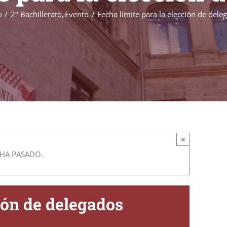
o
2º Bachillerato
Evento
Fecha límite para la elección de dele
×
 HA PASADO.
ión de delegados