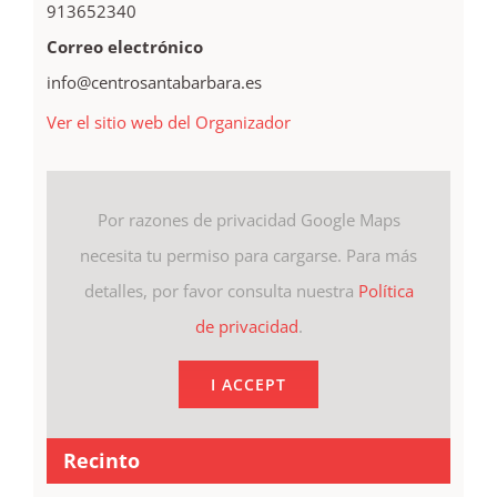
913652340
Correo electrónico
info@centrosantabarbara.es
Ver el sitio web del Organizador
Por razones de privacidad Google Maps
necesita tu permiso para cargarse. Para más
detalles, por favor consulta nuestra
Política
de privacidad
.
I ACCEPT
Recinto