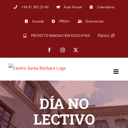
Saltar
+34 91 365 23 40
Aula Virtual
Calendario
al
Accede
PROA+
Orientación
contenido
PROYECTO INNOVACIÓN EDUCATIVA
Facebook
Instagram
X
DÍA NO
LECTIVO