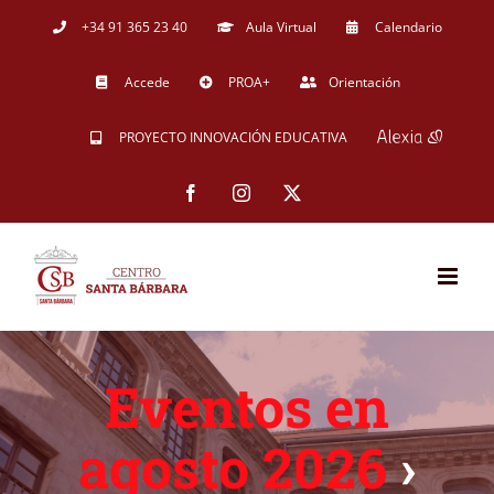
Saltar
+34 91 365 23 40
Aula Virtual
Calendario
al
Accede
PROA+
Orientación
contenido
PROYECTO INNOVACIÓN EDUCATIVA
Facebook
Instagram
X
Eventos en
agosto 2026
›