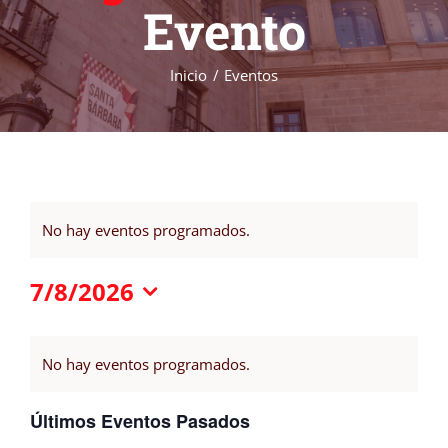
Evento
Inicio
Eventos
No hay eventos programados.
7/8/2026
Selecciona
Calendario
la
fecha.
No hay eventos programados.
de
Eventos
Últimos Eventos Pasados