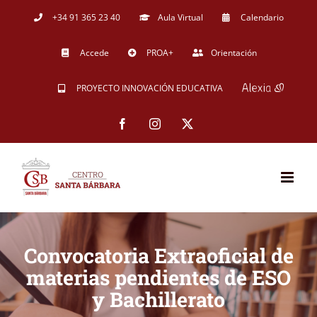
Saltar
+34 91 365 23 40
Aula Virtual
Calendario
al
Accede
PROA+
Orientación
contenido
PROYECTO INNOVACIÓN EDUCATIVA
Facebook
Instagram
X
Convocatoria Extraoficial de
materias pendientes de ESO
y Bachillerato