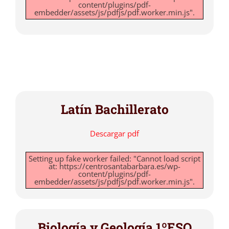
content/plugins/pdf-
embedder/assets/js/pdfjs/pdf.worker.min.js".
Latín Bachillerato
Descargar pdf
Setting up fake worker failed: "Cannot load script
at: https://centrosantabarbara.es/wp-
content/plugins/pdf-
embedder/assets/js/pdfjs/pdf.worker.min.js".
Biología y Geología 1ºESO