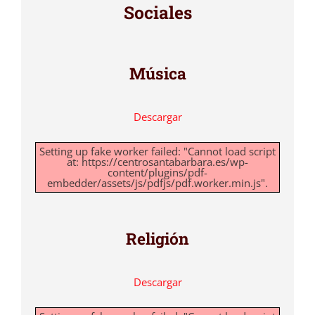
Sociales
Música
Descargar
Setting up fake worker failed: "Cannot load script
at: https://centrosantabarbara.es/wp-
content/plugins/pdf-
embedder/assets/js/pdfjs/pdf.worker.min.js".
Religión
Descargar