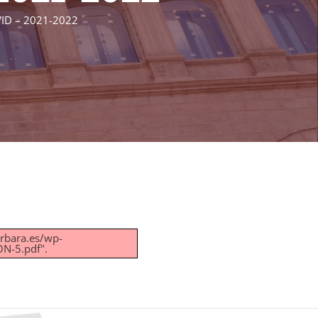
VID – 2021-2022
arbara.es/wp-
N-5.pdf".