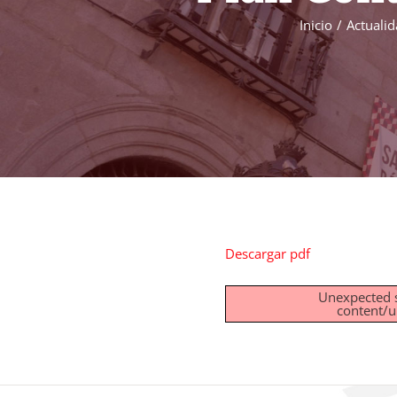
Inicio
Actuali
Descargar pdf
Unexpected s
content/