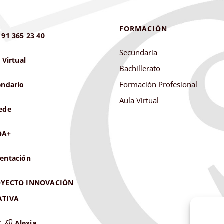
FORMACIÓN
 91 365 23 40
Secundaria
 Virtual
Bachillerato
Formación Profesional
endario
Aula Virtual
ede
OA+
entación
YECTO INNOVACIÓN
ATIVA
Alexia