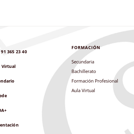
FORMACIÓN
 91 365 23 40
Secundaria
 Virtual
Bachillerato
Formación Profesional
endario
Aula Virtual
ede
OA+
entación