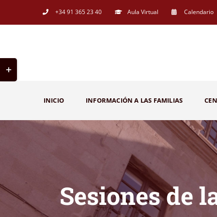
Saltar
+34 91 365 23 40
Aula Virtual
Calendario
al
contenido
Toggle
Sliding
Bar
INICIO
INFORMACIÓN A LAS FAMILIAS
CE
Area
Sesiones de l