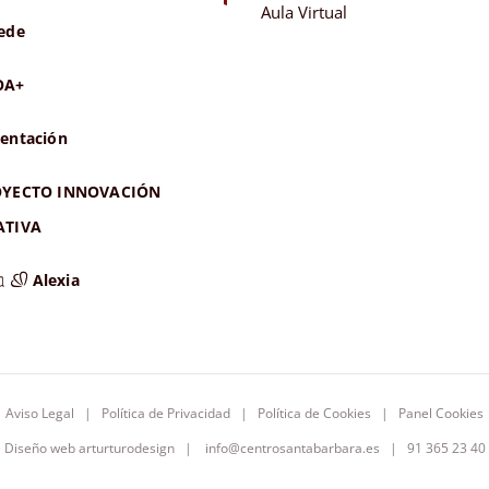
Aula Virtual
ede
OA+
entación
YECTO INNOVACIÓN
ATIVA
Alexia
Aviso Legal
|
Política de Privacidad
|
Política de Cookies
|
Panel Cookies
Diseño web
arturturodesign
|
info@centrosantabarbara.es
| 91 365 23 40