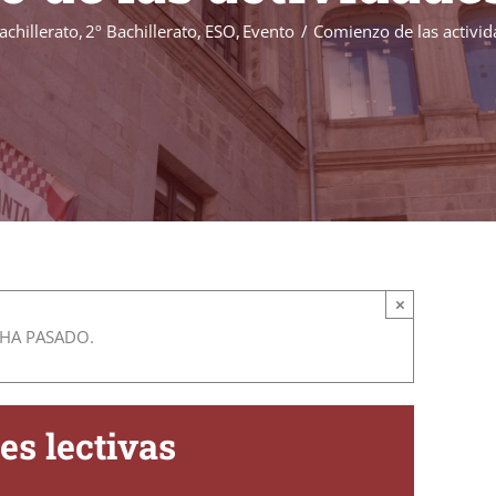
achillerato
2º Bachillerato
ESO
Evento
Comienzo de las activid
×
 HA PASADO.
es lectivas