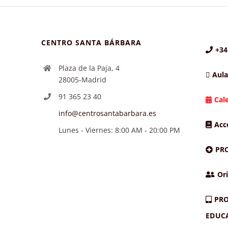
CENTRO SANTA BÁRBARA
+34
Plaza de la Paja, 4
Aula
28005-Madrid
91 365 23 40
Cal
info@centrosantabarbara.es
Acc
Lunes - Viernes: 8:00 AM - 20:00 PM
PR
Ori
PRO
EDUC