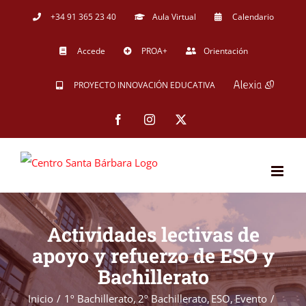
Saltar
+34 91 365 23 40
Aula Virtual
Calendario
al
Accede
PROA+
Orientación
contenido
PROYECTO INNOVACIÓN EDUCATIVA
Facebook
Instagram
X
Actividades lectivas de
apoyo y refuerzo de ESO y
Bachillerato
Inicio
1º Bachillerato
2º Bachillerato
ESO
Evento