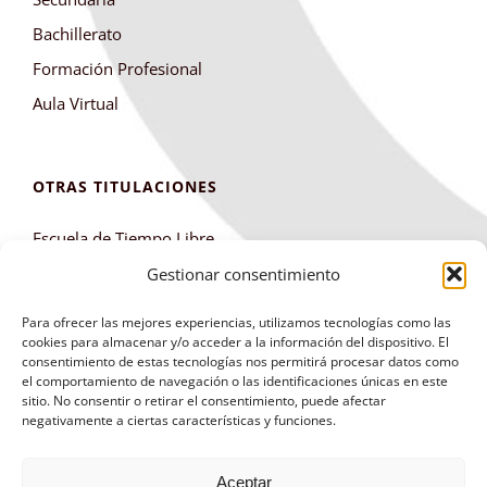
Bachillerato
Formación Profesional
Aula Virtual
OTRAS TITULACIONES
Escuela de Tiempo Libre
Club de Montaña
Gestionar consentimiento
Para ofrecer las mejores experiencias, utilizamos tecnologías como las
cookies para almacenar y/o acceder a la información del dispositivo. El
consentimiento de estas tecnologías nos permitirá procesar datos como
el comportamiento de navegación o las identificaciones únicas en este
sitio. No consentir o retirar el consentimiento, puede afectar
negativamente a ciertas características y funciones.
Aviso Legal
|
Política de Privacidad
|
Política de
Aceptar
Cookies
|
Panel Cookies