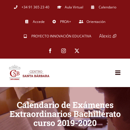
Saltar
+34 91 365 23 40
Aula Virtual
Calendario
al
Accede
PROA+
Orientación
contenido
PROYECTO INNOVACIÓN EDUCATIVA
Facebook
Instagram
X
Calendario de Exámenes
Extraordinarios Bachillerato
curso 2019-2020