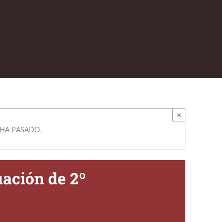
×
 HA PASADO.
ación de 2º