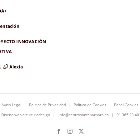
OA+
entación
YECTO INNOVACIÓN
ATIVA
Alexia
Aviso Legal
|
Política de Privacidad
|
Política de Cookies
|
Panel Cookies
Diseño web
arturturodesign
|
info@centrosantabarbara.es
| 91 365 23 40
Facebook
Instagram
X