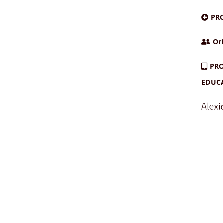
PR
Ori
PRO
EDUC