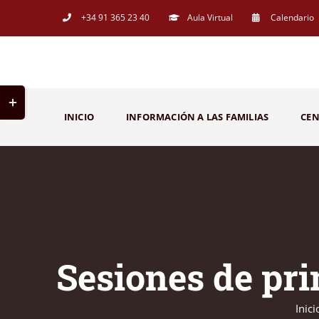
Saltar
+34 91 365 23 40
Aula Virtual
Calendario
al
contenido
Toggle
INICIO
INFORMACIÓN A LAS FAMILIAS
CE
Sliding
Bar
Area
Sesiones de pri
Inici