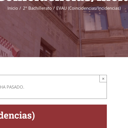
Inicio
2º Bachillerato
EVAU (Coincidencias/Incidencias)
×
 HA PASADO.
dencias)