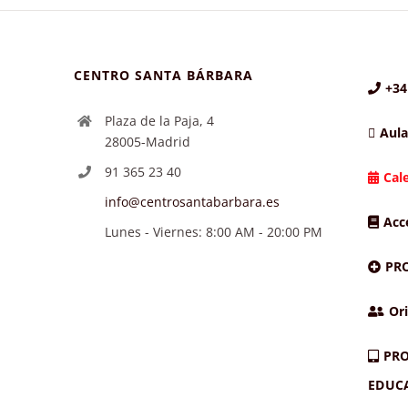
CENTRO SANTA BÁRBARA
+34
Plaza de la Paja, 4
Aula
28005-Madrid
91 365 23 40
Cal
info@centrosantabarbara.es
Acc
Lunes - Viernes: 8:00 AM - 20:00 PM
PR
Ori
PRO
EDUC