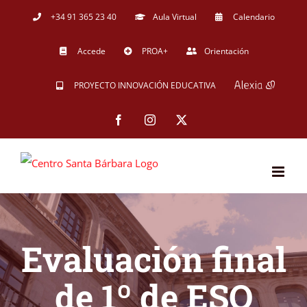
Saltar
+34 91 365 23 40
Aula Virtual
Calendario
al
Accede
PROA+
Orientación
contenido
PROYECTO INNOVACIÓN EDUCATIVA
Facebook
Instagram
X
Evaluación final
de 1º de ESO