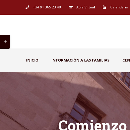
Saltar
+34 91 365 23 40
Aula Virtual
Calendario
al
contenido
Toggle
Sliding
Bar
INICIO
INFORMACIÓN A LAS FAMILIAS
CE
Area
Comienzo 