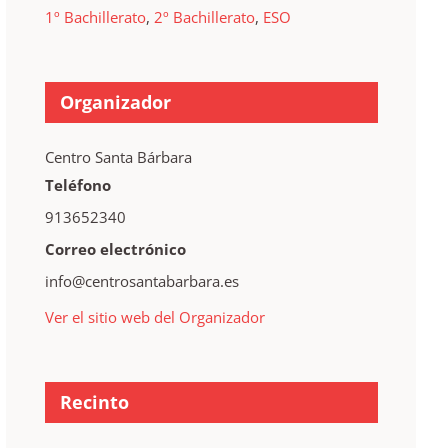
1º Bachillerato
,
2º Bachillerato
,
ESO
Organizador
Centro Santa Bárbara
Teléfono
913652340
Correo electrónico
info@centrosantabarbara.es
Ver el sitio web del Organizador
Recinto