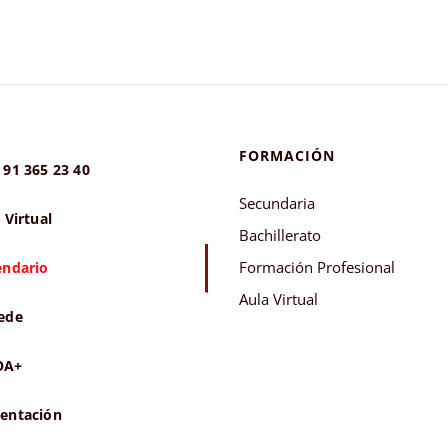
FORMACIÓN
 91 365 23 40
Secundaria
 Virtual
Bachillerato
Formación Profesional
endario
Aula Virtual
ede
OA+
entación