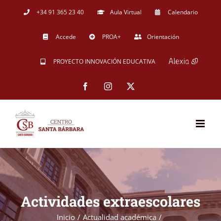
Saltar
+34 91 365 23 40
Aula Virtual
Calendario
al
Accede
PROA+
Orientación
contenido
PROYECTO INNOVACIÓN EDUCATIVA
Facebook
Instagram
X
Actividades extraescolares
Inicio
Actualidad académica