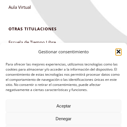
Aula Virtual
OTRAS TITULACIONES
Escuela de Tiempo Libre
Club de Montaña
Gestionar consentimiento
Para ofrecer las mejores experiencias, utilizamos tecnologías como las
cookies para almacenar y/o acceder a la información del dispositivo. El
consentimiento de estas tecnologías nos permitirá procesar datos como
el comportamiento de navegación o las identificaciones únicas en este
sitio. No consentir o retirar el consentimiento, puede afectar
negativamente a ciertas características y funciones.
Aviso Legal
|
Política de Privacidad
|
Política de
Aceptar
Cookies
|
Panel Cookies
Diseño web
arturturodesign
|
info@centrosantabarbara.es
| 91
Denegar
365 23 40